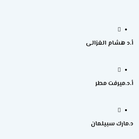
أ.د هشام الغزالى
أ.د.ميرفت مطر
د.مارك سبيلمان