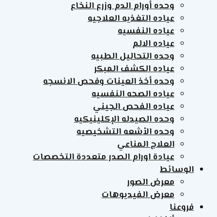
وحده أورام الدم وزرع النخاع
عياده التغذيه العلاجيه
عياده النفسيه
عياده الالم
وحده التحاليل الطبيه
عياده الكشف المبكر
وحده أخذ العينات وفحص الانسجه
عياده الصحه النفسيه
عياده الفحص الجيني
وحده الصيدله الإكلينيكيه
وحده الأشعه التشخيصيه
العلاج المناعي
عيادة اورام الصدر متعددة التخصصات
الوسائط
معرض الصور
معرض الفيديوهات
فروعنا