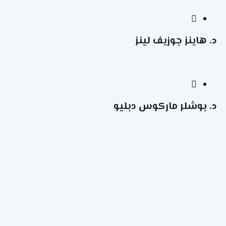
د. هاينز جوزيف لينز
د. بوشلر ماركوس دبليو