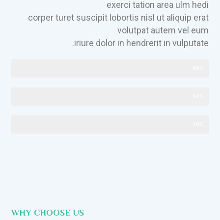
exerci tation area ulm hedi
corper turet suscipit lobortis nisl ut aliquip erat
volutpat autem vel eum
iriure dolor in hendrerit in vulputate.
Efficency
80%
Experience
90%
Experience
70%
WHY CHOOSE US