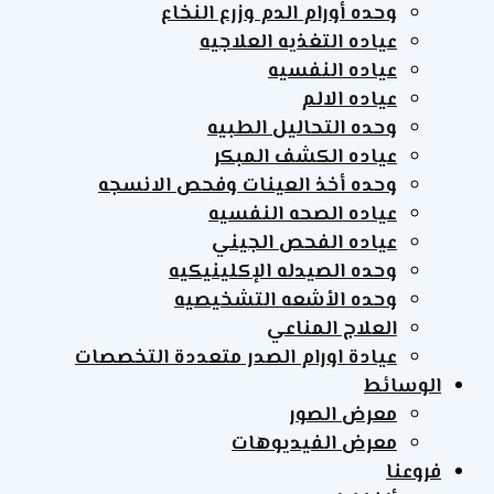
وحده أورام الدم وزرع النخاع
عياده التغذيه العلاجيه
عياده النفسيه
عياده الالم
وحده التحاليل الطبيه
عياده الكشف المبكر
وحده أخذ العينات وفحص الانسجه
عياده الصحه النفسيه
عياده الفحص الجيني
وحده الصيدله الإكلينيكيه
وحده الأشعه التشخيصيه
العلاج المناعي
عيادة اورام الصدر متعددة التخصصات
الوسائط
معرض الصور
معرض الفيديوهات
فروعنا