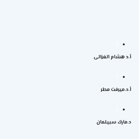
أ.د هشام الغزالى
أ.د.ميرفت مطر
د.مارك سبيلمان