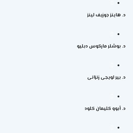
د. هاينز جوزيف لينز
د. بوشلر ماركوس دبليو
د. بير لويجى زنزانى
د. أبوو كليمان كلود