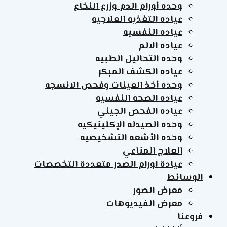
وحده أورام الدم وزرع النخاع
عياده التغذيه العلاجيه
عياده النفسيه
عياده الالم
وحده التحاليل الطبيه
عياده الكشف المبكر
وحده أخذ العينات وفحص الانسجه
عياده الصحه النفسيه
عياده الفحص الجيني
وحده الصيدله الإكلينيكيه
وحده الأشعه التشخيصيه
العلاج المناعي
عيادة اورام الصدر متعددة التخصصات
الوسائط
معرض الصور
معرض الفيديوهات
فروعنا